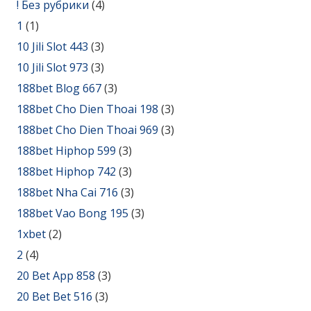
! Без рубрики
(4)
1
(1)
10 Jili Slot 443
(3)
10 Jili Slot 973
(3)
188bet Blog 667
(3)
188bet Cho Dien Thoai 198
(3)
188bet Cho Dien Thoai 969
(3)
188bet Hiphop 599
(3)
188bet Hiphop 742
(3)
188bet Nha Cai 716
(3)
188bet Vao Bong 195
(3)
1xbet
(2)
2
(4)
20 Bet App 858
(3)
20 Bet Bet 516
(3)