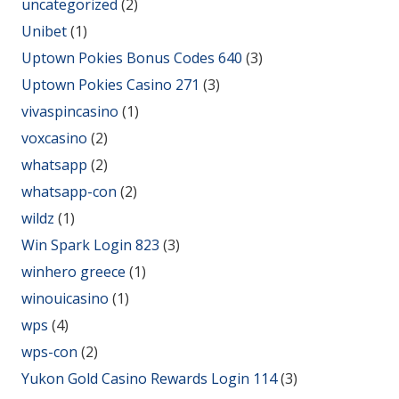
uncategorized
(2)
Unibet
(1)
Uptown Pokies Bonus Codes 640
(3)
Uptown Pokies Casino 271
(3)
vivaspincasino
(1)
voxcasino
(2)
whatsapp
(2)
whatsapp-con
(2)
wildz
(1)
Win Spark Login 823
(3)
winhero greece
(1)
winouicasino
(1)
wps
(4)
wps-con
(2)
Yukon Gold Casino Rewards Login 114
(3)