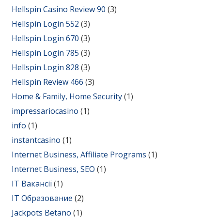
Hellspin Casino Review 90
(3)
Hellspin Login 552
(3)
Hellspin Login 670
(3)
Hellspin Login 785
(3)
Hellspin Login 828
(3)
Hellspin Review 466
(3)
Home & Family, Home Security
(1)
impressariocasino
(1)
info
(1)
instantcasino
(1)
Internet Business, Affiliate Programs
(1)
Internet Business, SEO
(1)
IT Вакансії
(1)
IT Образование
(2)
Jackpots Betano
(1)