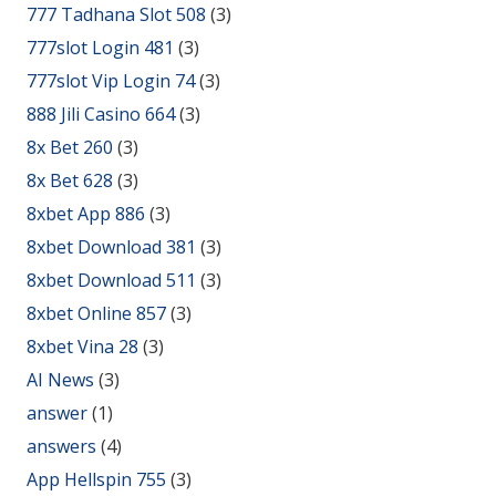
777 Tadhana Slot 508
(3)
777slot Login 481
(3)
777slot Vip Login 74
(3)
888 Jili Casino 664
(3)
8x Bet 260
(3)
8x Bet 628
(3)
8xbet App 886
(3)
8xbet Download 381
(3)
8xbet Download 511
(3)
8xbet Online 857
(3)
8xbet Vina 28
(3)
AI News
(3)
answer
(1)
answers
(4)
App Hellspin 755
(3)