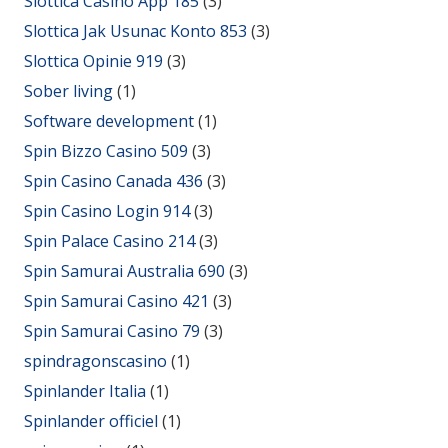
Slottica Casino App 185
(3)
Slottica Jak Usunac Konto 853
(3)
Slottica Opinie 919
(3)
Sober living
(1)
Software development
(1)
Spin Bizzo Casino 509
(3)
Spin Casino Canada 436
(3)
Spin Casino Login 914
(3)
Spin Palace Casino 214
(3)
Spin Samurai Australia 690
(3)
Spin Samurai Casino 421
(3)
Spin Samurai Casino 79
(3)
spindragonscasino
(1)
Spinlander Italia
(1)
Spinlander officiel
(1)