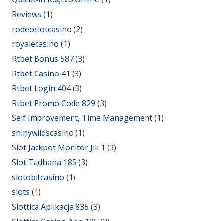
Reviews
(1)
rodeoslotcasino
(2)
royalecasino
(1)
Rtbet Bonus 587
(3)
Rtbet Casino 41
(3)
Rtbet Login 404
(3)
Rtbet Promo Code 829
(3)
Self Improvement, Time Management
(1)
shinywildscasino
(1)
Slot Jackpot Monitor Jili 1
(3)
Slot Tadhana 185
(3)
slotobitcasino
(1)
slots
(1)
Slottica Aplikacja 835
(3)