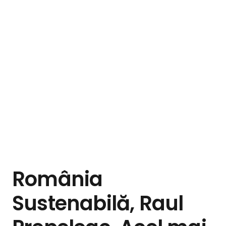
România
Sustenabilă, Raul