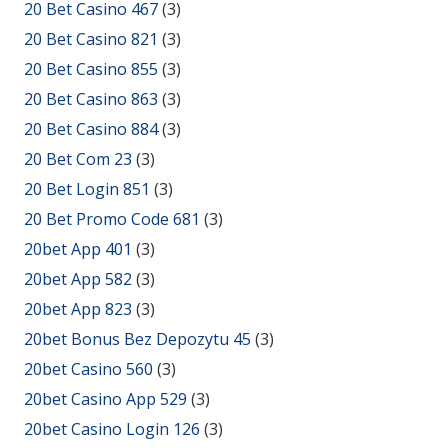
20 Bet Casino 467
(3)
20 Bet Casino 821
(3)
20 Bet Casino 855
(3)
20 Bet Casino 863
(3)
20 Bet Casino 884
(3)
20 Bet Com 23
(3)
20 Bet Login 851
(3)
20 Bet Promo Code 681
(3)
20bet App 401
(3)
20bet App 582
(3)
20bet App 823
(3)
20bet Bonus Bez Depozytu 45
(3)
20bet Casino 560
(3)
20bet Casino App 529
(3)
20bet Casino Login 126
(3)