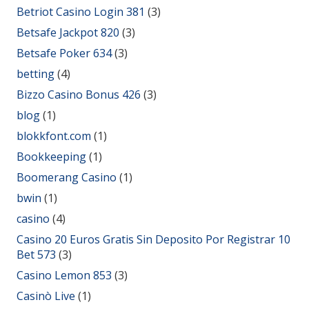
Betriot Casino Login 381
(3)
Betsafe Jackpot 820
(3)
Betsafe Poker 634
(3)
betting
(4)
Bizzo Casino Bonus 426
(3)
blog
(1)
blokkfont.com
(1)
Bookkeeping
(1)
Boomerang Casino
(1)
bwin
(1)
casino
(4)
Casino 20 Euros Gratis Sin Deposito Por Registrar 10
Bet 573
(3)
Casino Lemon 853
(3)
Casinò Live
(1)