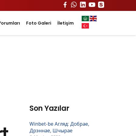
Yorumları
Foto Galeri
İletişim
Son Yazılar
Winbet-be Агляд: Добрае,
rt
Дрэннае, Шчырае