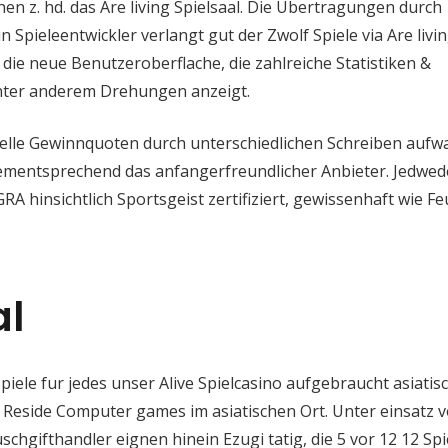
hen z. hd. das Are living Spielsaal. Die Ubertragungen durch
 Spieleentwickler verlangt gut der Zwolf Spiele via Are livi
 die neue Benutzeroberflache, die zahlreiche Statistiken &
nter anderem Drehungen anzeigt.
duelle Gewinnquoten durch unterschiedlichen Schreiben aufw
dementsprechend das anfangerfreundlicher Anbieter. Jedwed
A hinsichtlich Sportsgeist zertifiziert, gewissenhaft wie Fe
al
Spiele fur jedes unser Alive Spielcasino aufgebraucht asiatis
i Reside Computer games im asiatischen Ort. Unter einsatz 
chgifthandler eignen hinein Ezugi tatig, die 5 vor 12 12 Spi