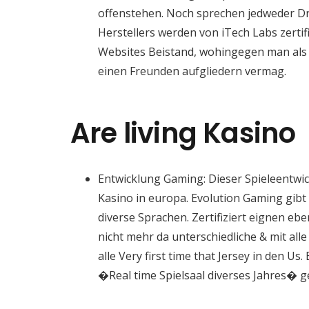
offenstehen. Noch sprechen jedweder Dr
Herstellers werden von iTech Labs zertif
Websites Beistand, wohingegen man als 
einen Freunden aufgliedern vermag.
Are living Kasino
Entwicklung Gaming: Dieser Spieleentwick
Kasino in europa. Evolution Gaming gibt
diverse Sprachen. Zertifiziert eignen ebe
nicht mehr da unterschiedliche & mit all
alle Very first time that Jersey in den Us
�Real time Spielsaal diverses Jahres� 