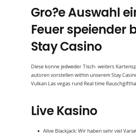
Gro?e Auswahl ei
Feuer speiender 
Stay Casino
Diese konne jedweder Tisch- weiters Kartenspi
autoren vorstellen within unserem Stay Casino
Vulkan Las vegas rund Real time Rauschgiftha
Live Kasino
Alive Blackjack: Wir haben sehr viel Var