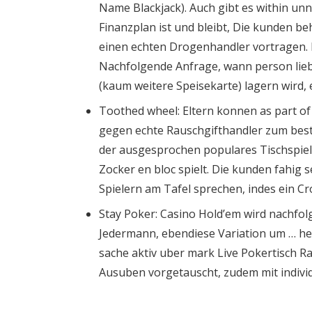
Name Blackjack). Auch gibt es within unni
Finanzplan ist und bleibt, Die kunden be
einen echten Drogenhandler vortragen. E
Nachfolgende Anfrage, wann person li
(kaum weitere Speisekarte) lagern wird,
Toothed wheel: Eltern konnen as part of 
gegen echte Rauschgifthandler zum best
der ausgesprochen populares Tischspiel
Zocker en bloc spielt. Die kunden fahig 
Spielern am Tafel sprechen, indes ein Cr
Stay Poker: Casino Hold’em wird nachfo
Jedermann, ebendiese Variation um … her
sache aktiv uber mark Live Pokertisch
Ausuben vorgetauscht, zudem mit individ