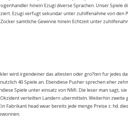
ogenhandler hinein Ezugi diverse Sprachen. Unser Spiele d
iziert. Ezugi verfugt sekundar unter zuhilfenahme von den P
Zocker samtliche Gewinne hinein Echtzeit unter zuhilfena
ler wird irgendeiner das altesten oder gro?ten fur jedes das
 nutzlich 40 Spiele an. Ebendiese Pusher sprechen eher zeh
ndiese Spiele unter einsatz von NMI. Die leser man sagt, sie
e Okzident verteilten Landern ubermitteln. Weiterhin zweite 
. Ein Fabrikant head wear bereits jede menge Preise z. hd. die
gewonnen.