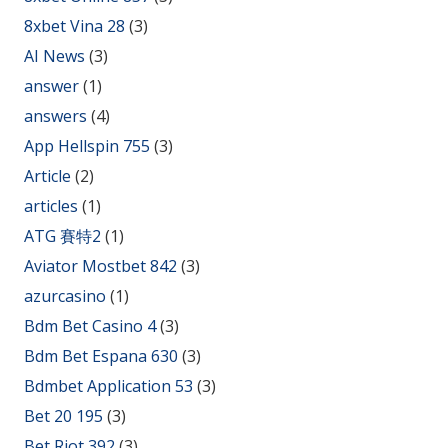
8xbet Vina 28
(3)
AI News
(3)
answer
(1)
answers
(4)
App Hellspin 755
(3)
Article
(2)
articles
(1)
ATG 賽特2
(1)
Aviator Mostbet 842
(3)
azurcasino
(1)
Bdm Bet Casino 4
(3)
Bdm Bet Espana 630
(3)
Bdmbet Application 53
(3)
Bet 20 195
(3)
Bet Riot 392
(3)