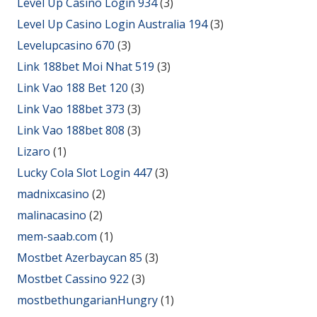
Level Up Casino Login 934
(3)
Level Up Casino Login Australia 194
(3)
Levelupcasino 670
(3)
Link 188bet Moi Nhat 519
(3)
Link Vao 188 Bet 120
(3)
Link Vao 188bet 373
(3)
Link Vao 188bet 808
(3)
Lizaro
(1)
Lucky Cola Slot Login 447
(3)
madnixcasino
(2)
malinacasino
(2)
mem-saab.com
(1)
Mostbet Azerbaycan 85
(3)
Mostbet Cassino 922
(3)
mostbethungarianHungry
(1)