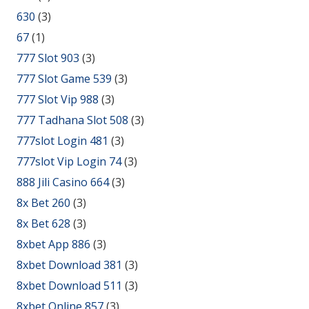
630
(3)
67
(1)
777 Slot 903
(3)
777 Slot Game 539
(3)
777 Slot Vip 988
(3)
777 Tadhana Slot 508
(3)
777slot Login 481
(3)
777slot Vip Login 74
(3)
888 Jili Casino 664
(3)
8x Bet 260
(3)
8x Bet 628
(3)
8xbet App 886
(3)
8xbet Download 381
(3)
8xbet Download 511
(3)
8xbet Online 857
(3)