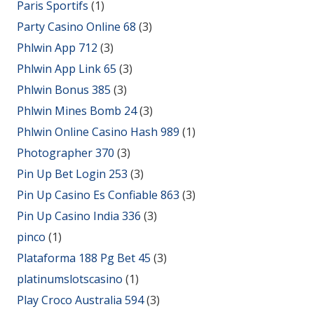
Paris Sportifs
(1)
Party Casino Online 68
(3)
Phlwin App 712
(3)
Phlwin App Link 65
(3)
Phlwin Bonus 385
(3)
Phlwin Mines Bomb 24
(3)
Phlwin Online Casino Hash 989
(1)
Photographer 370
(3)
Pin Up Bet Login 253
(3)
Pin Up Casino Es Confiable 863
(3)
Pin Up Casino India 336
(3)
pinco
(1)
Plataforma 188 Pg Bet 45
(3)
platinumslotscasino
(1)
Play Croco Australia 594
(3)