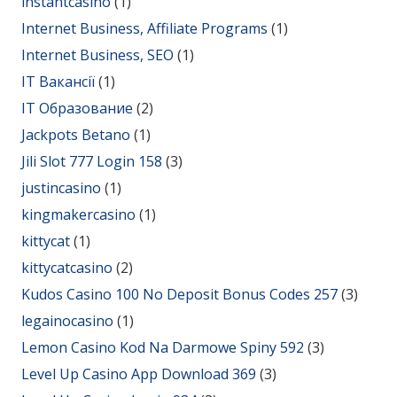
instantcasino
(1)
Internet Business, Affiliate Programs
(1)
Internet Business, SEO
(1)
IT Вакансії
(1)
IT Образование
(2)
Jackpots Betano
(1)
Jili Slot 777 Login 158
(3)
justincasino
(1)
kingmakercasino
(1)
kittycat
(1)
kittycatcasino
(2)
Kudos Casino 100 No Deposit Bonus Codes 257
(3)
legainocasino
(1)
Lemon Casino Kod Na Darmowe Spiny 592
(3)
Level Up Casino App Download 369
(3)