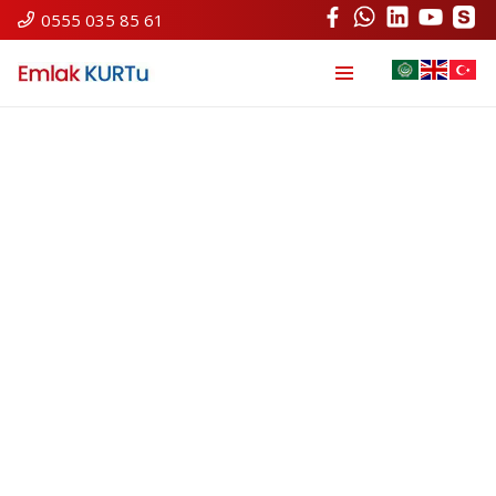
0555 035 85 61