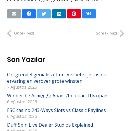
Önceki yazı
Sonraki yazı
Son Yazılar
Ontgrendel geniale zetten: Verbeter je casino-
ervaring en verover grote winsten
7 Ağustos 2026
Winbet-be Агляд: Добрае, Дрэннае, Шчырае
6 Ağustos 2026
ESC casino 243-Ways Slots vs Classic Paylines
6 Ağustos 2026
Duff Spin Live Dealer Studios Explained
6 Ağustos 2026