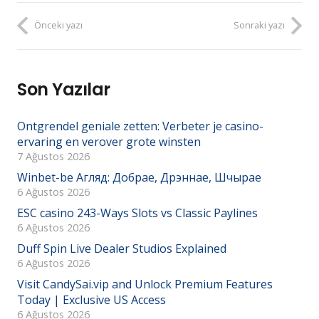
Önceki yazı
Sonraki yazı
Son Yazılar
Ontgrendel geniale zetten: Verbeter je casino-
ervaring en verover grote winsten
7 Ağustos 2026
Winbet-be Агляд: Добрае, Дрэннае, Шчырае
6 Ağustos 2026
ESC casino 243-Ways Slots vs Classic Paylines
6 Ağustos 2026
Duff Spin Live Dealer Studios Explained
6 Ağustos 2026
Visit CandySai.vip and Unlock Premium Features
Today | Exclusive US Access
6 Ağustos 2026