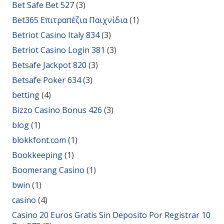
Bet Safe Bet 527
(3)
Bet365 Επιτραπέζια Παιχνίδια
(1)
Betriot Casino Italy 834
(3)
Betriot Casino Login 381
(3)
Betsafe Jackpot 820
(3)
Betsafe Poker 634
(3)
betting
(4)
Bizzo Casino Bonus 426
(3)
blog
(1)
blokkfont.com
(1)
Bookkeeping
(1)
Boomerang Casino
(1)
bwin
(1)
casino
(4)
Casino 20 Euros Gratis Sin Deposito Por Registrar 10