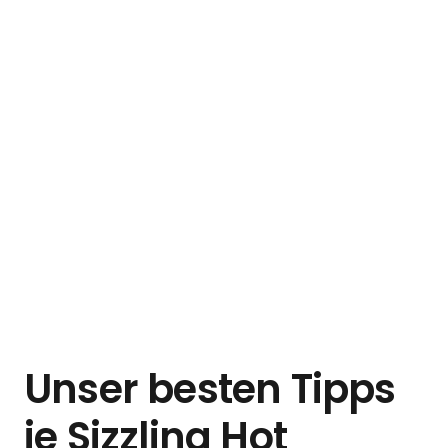
Unser besten Tipps
je Sizzling Hot