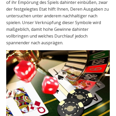
of ihr Empörung des Spiels dahinter einbüßen, zwar
der festgelegtes Etat hilft Ihnen, Deren Ausgaben zu
untersuchen unter anderem nachhaltiger nach
spielen. Unser Verknüpfung dieser Symbole wird
maßgeblich, damit hohe Gewinne dahinter
vollbringen und welches Durchlauf jedoch
spannender nach ausprägen.