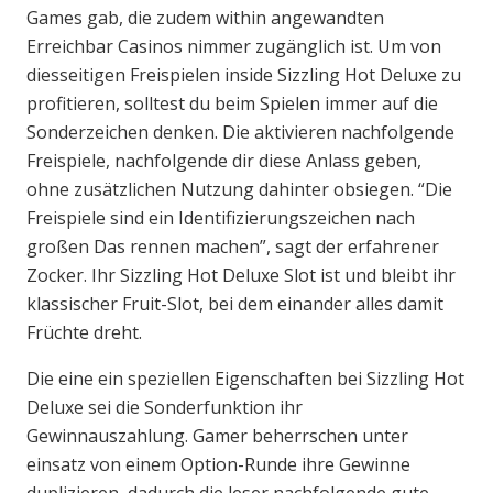
Games gab, die zudem within angewandten
Erreichbar Casinos nimmer zugänglich ist. Um von
diesseitigen Freispielen inside Sizzling Hot Deluxe zu
profitieren, solltest du beim Spielen immer auf die
Sonderzeichen denken. Die aktivieren nachfolgende
Freispiele, nachfolgende dir diese Anlass geben,
ohne zusätzlichen Nutzung dahinter obsiegen. “Die
Freispiele sind ein Identifizierungszeichen nach
großen Das rennen machen”, sagt der erfahrener
Zocker. Ihr Sizzling Hot Deluxe Slot ist und bleibt ihr
klassischer Fruit-Slot, bei dem einander alles damit
Früchte dreht.
Die eine ein speziellen Eigenschaften bei Sizzling Hot
Deluxe sei die Sonderfunktion ihr
Gewinnauszahlung. Gamer beherrschen unter
einsatz von einem Option-Runde ihre Gewinne
duplizieren, dadurch die leser nachfolgende gute