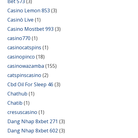
Bet 573
(3)
Casino Lemon 853
(3)
Casinò Live
(1)
Casino Mostbet 993
(3)
casino770
(1)
casinocatspins
(1)
casinopinco
(18)
casinowazamba
(155)
catspinscasino
(2)
Cbd Oil For Sleep 46
(3)
Chathub
(1)
Chatib
(1)
cresuscasino
(1)
Dang Nhap 8xbet 271
(3)
Dang Nhap 8xbet 602
(3)