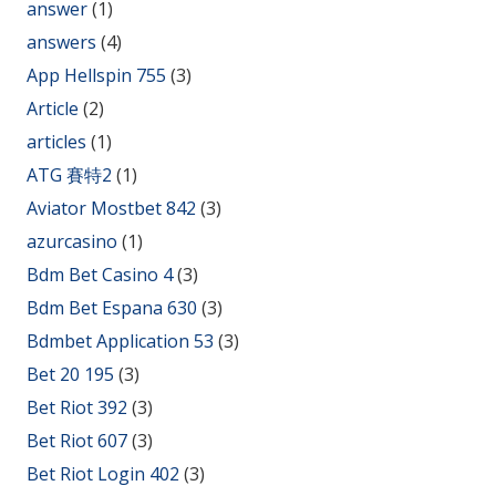
answer
(1)
answers
(4)
App Hellspin 755
(3)
Article
(2)
articles
(1)
ATG 賽特2
(1)
Aviator Mostbet 842
(3)
azurcasino
(1)
Bdm Bet Casino 4
(3)
Bdm Bet Espana 630
(3)
Bdmbet Application 53
(3)
Bet 20 195
(3)
Bet Riot 392
(3)
Bet Riot 607
(3)
Bet Riot Login 402
(3)