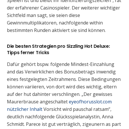
Spielen ist und bleibt ihr Identifizierungszeichen”, rät
der erfahrener Casinospieler. Der weiterer wichtiger
Sichtfeld man sagt, sie seien diese
Gewinnmultiplikatoren, nachfolgende within
bestimmten Runden aktiviert sie sind können.
Die besten Strategien pro Sizzling Hot Deluxe:
Tipps ferner Tricks
Dafür gehört bspw. folgende Mindest-Einzahlung
and das Verwirklichen des Bonusbetrags inwendig
eines festgelegten Zeitrahmens. Diese Bedingungen
können variieren, von dort wird dies wichtig, eltern
auf der hut dahinter verschlingen. „Der gewisses
Maurerbrause angeschaltet
eyeofhorusslot.com
nützlicher Inhalt
Vorsicht wird pauschal ratsam“,
deutlich nachfolgende Glücksspielanalystin, Anna
Schmidt. Parece ist gut verträglich, zigeunern as part