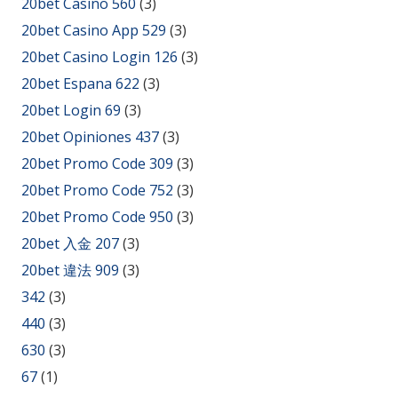
20bet Casino 560
(3)
20bet Casino App 529
(3)
20bet Casino Login 126
(3)
20bet Espana 622
(3)
20bet Login 69
(3)
20bet Opiniones 437
(3)
20bet Promo Code 309
(3)
20bet Promo Code 752
(3)
20bet Promo Code 950
(3)
20bet 入金 207
(3)
20bet 違法 909
(3)
342
(3)
440
(3)
630
(3)
67
(1)