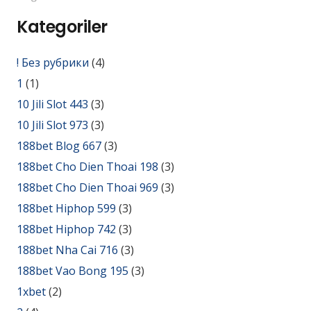
Kategoriler
! Без рубрики
(4)
1
(1)
10 Jili Slot 443
(3)
10 Jili Slot 973
(3)
188bet Blog 667
(3)
188bet Cho Dien Thoai 198
(3)
188bet Cho Dien Thoai 969
(3)
188bet Hiphop 599
(3)
188bet Hiphop 742
(3)
188bet Nha Cai 716
(3)
188bet Vao Bong 195
(3)
1xbet
(2)