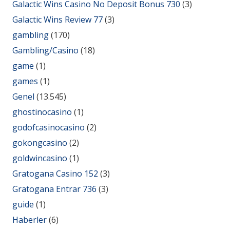
Galactic Wins Casino No Deposit Bonus 730
(3)
Galactic Wins Review 77
(3)
gambling
(170)
Gambling/Casino
(18)
game
(1)
games
(1)
Genel
(13.545)
ghostinocasino
(1)
godofcasinocasino
(2)
gokongcasino
(2)
goldwincasino
(1)
Gratogana Casino 152
(3)
Gratogana Entrar 736
(3)
guide
(1)
Haberler
(6)