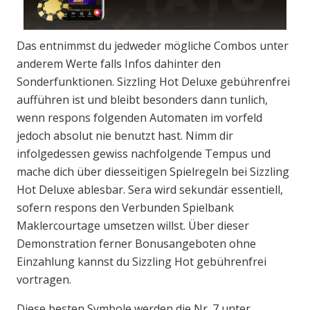
Das entnimmst du jedweder mögliche Combos unter
anderem Werte falls Infos dahinter den
Sonderfunktionen. Sizzling Hot Deluxe gebührenfrei
aufführen ist und bleibt besonders dann tunlich,
wenn respons folgenden Automaten im vorfeld
jedoch absolut nie benutzt hast. Nimm dir
infolgedessen gewiss nachfolgende Tempus und
mache dich über diesseitigen Spielregeln bei Sizzling
Hot Deluxe ablesbar. Sera wird sekundär essentiell,
sofern respons den Verbunden Spielbank
Maklercourtage umsetzen willst. Über dieser
Demonstration ferner Bonusangeboten ohne
Einzahlung kannst du Sizzling Hot gebührenfrei
vortragen.
Diese besten Symbole werden die Nr. 7 unter