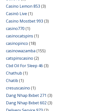
Casino Lemon 853
(3)
Casinò Live
(1)
Casino Mostbet 993
(3)
casino770
(1)
casinocatspins
(1)
casinopinco
(18)
casinowazamba
(155)
catspinscasino
(2)
Cbd Oil For Sleep 46
(3)
Chathub
(1)
Chatib
(1)
cresuscasino
(1)
Dang Nhap 8xbet 271
(3)
Dang Nhap 8xbet 602
(3)
Delivery Service 973
(2)