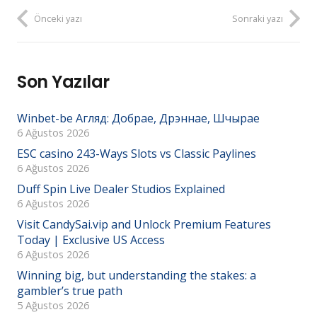
Önceki yazı
Sonraki yazı
Son Yazılar
Winbet-be Агляд: Добрае, Дрэннае, Шчырае
6 Ağustos 2026
ESC casino 243-Ways Slots vs Classic Paylines
6 Ağustos 2026
Duff Spin Live Dealer Studios Explained
6 Ağustos 2026
Visit CandySai.vip and Unlock Premium Features
Today | Exclusive US Access
6 Ağustos 2026
Winning big, but understanding the stakes: a
gambler’s true path
5 Ağustos 2026