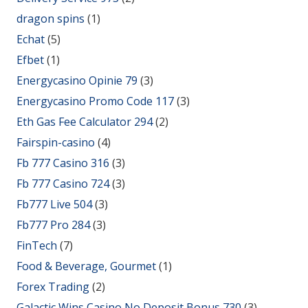
dragon spins
(1)
Echat
(5)
Efbet
(1)
Energycasino Opinie 79
(3)
Energycasino Promo Code 117
(3)
Eth Gas Fee Calculator 294
(2)
Fairspin-casino
(4)
Fb 777 Casino 316
(3)
Fb 777 Casino 724
(3)
Fb777 Live 504
(3)
Fb777 Pro 284
(3)
FinTech
(7)
Food & Beverage, Gourmet
(1)
Forex Trading
(2)
Galactic Wins Casino No Deposit Bonus 730
(3)