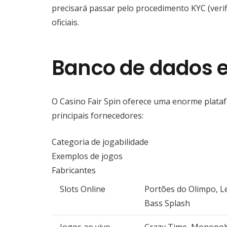
precisará passar pelo procedimento KYC (verif
oficiais.
Banco de dados e
O Casino Fair Spin oferece uma enorme plata
principais fornecedores:
Categoria de jogabilidade
Exemplos de jogos
Fabricantes
Slots Online
Portões do Olimpo, L
Bass Splash