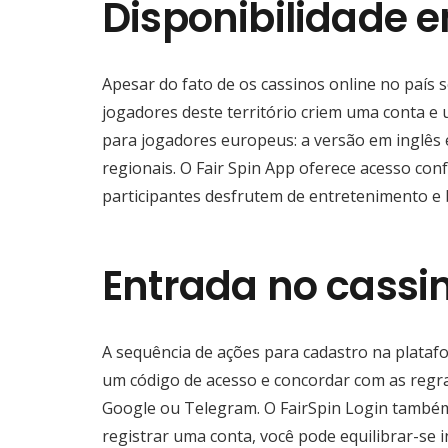
Disponibilidade 
Apesar do fato de os cassinos online no país 
jogadores deste território criem uma conta e 
para jogadores europeus: a versão em inglês
regionais. O Fair Spin App oferece acesso con
participantes desfrutem de entretenimento e 
Entrada no cassin
A sequência de ações para cadastro na platafo
um código de acesso e concordar com as regra
Google ou Telegram. O FairSpin Login também
registrar uma conta, você pode equilibrar-se 