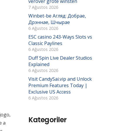
verover grote winsten
7 Ağustos 2026
Winbet-be Агляд: Добрае,
Дрэннае, Шчырае
6 Ağustos 2026
ESC casino 243-Ways Slots vs
Classic Paylines
6 Ağustos 2026
Duff Spin Live Dealer Studios
Explained
6 Ağustos 2026
Visit CandySai.vip and Unlock
Premium Features Today |
Exclusive US Access
6 Ağustos 2026
jogo,
Kategoriler
e a