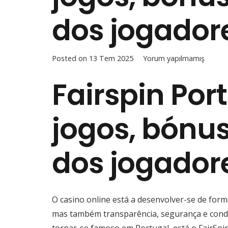
dos jogador
Posted on
13 Tem 2025
Yorum yapılmamış
Fairspin Por
jogos, bónus
dos jogador
O casino online está a desenvolver-se de form
mas também transparência, segurança e condiç