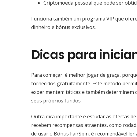
Criptomoeda pessoal que pode ser obtida 
Funciona também um programa VIP que oferece
dinheiro e bônus exclusivos.
Dicas para inicia
Para começar, é melhor jogar de graça, porque
fornecidos gratuitamente. Este método permit
experimentem táticas e também determinem qu
seus próprios fundos.
Outra dica importante é estudar as ofertas de
recebem recompensas atraentes, como rodadas
de usar o Bônus FairSpin, é recomendável ler 