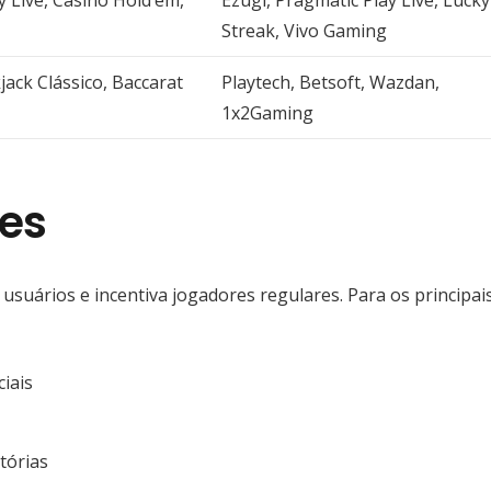
 Live, Casino Hold’em,
Ezugi, Pragmatic Play Live, Lucky
Streak, Vivo Gaming
jack Clássico, Baccarat
Playtech, Betsoft, Wazdan,
1x2Gaming
es
suários e incentiva jogadores regulares. Para os principai
ciais
tórias