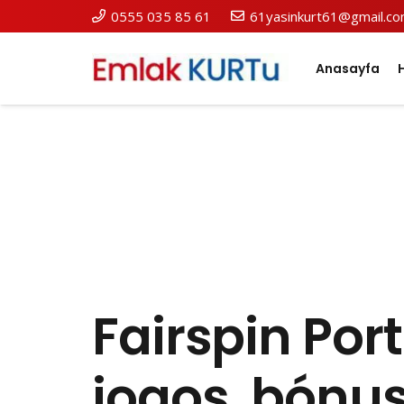
0555 035 85 61
61yasinkurt61@gmail.c
Anasayfa
Fairspin Por
jogos, bónus