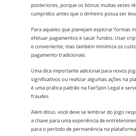
posteriores, porque os bónus muitas vezes t
cumpridos antes que o dinheiro possa ser lev
Para aqueles que planejam explorar formas i
efetuar pagamentos e sacar fundos. Usar cri
e conveniente, mas também minimiza os custos
pagamento tradicionais.
Uma dica importante adicional para novos joga
significativos ou realizar algumas ações na pl
é uma prática padrão na FairSpin Legal e serv
fraudes.
Além disso, você deve se lembrar do jogo res
a chave para uma experiência de entreteniment
para o período de permanência na plataforma.