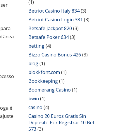
(1)
 ser
Betriot Casino Italy 834
(3)
Betriot Casino Login 381
(3)
 para
Betsafe Jackpot 820
(3)
ntânea
Betsafe Poker 634
(3)
betting
(4)
Bizzo Casino Bonus 426
(3)
blog
(1)
blokkfont.com
(1)
rocesso
Bookkeeping
(1)
Boomerang Casino
(1)
bwin
(1)
casino
(4)
joga é
eajuste
Casino 20 Euros Gratis Sin
Deposito Por Registrar 10 Bet
573
(3)