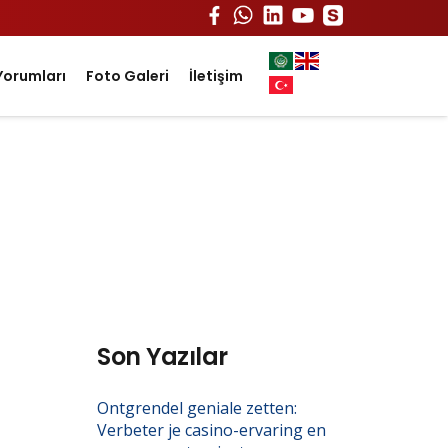
Yorumları
Foto Galeri
İletişim
Son Yazılar
Ontgrendel geniale zetten:
Verbeter je casino-ervaring en