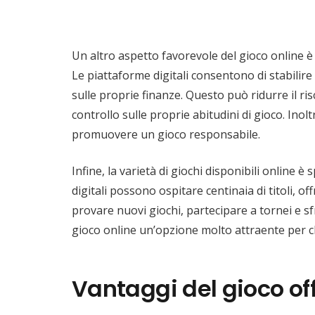
Un altro aspetto favorevole del gioco online è l
Le piattaforme digitali consentono di stabilire 
sulle proprie finanze. Questo può ridurre il ri
controllo sulle proprie abitudini di gioco. Ino
promuovere un gioco responsabile.
Infine, la varietà di giochi disponibili online è
digitali possono ospitare centinaia di titoli, 
provare nuovi giochi, partecipare a tornei e sf
gioco online un’opzione molto attraente per ch
Vantaggi del gioco off