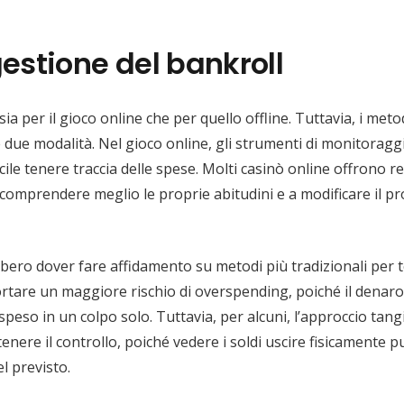
estione del bankroll
ia per il gioco online che per quello offline. Tuttavia, i metod
due modalità. Nel gioco online, gli strumenti di monitoraggi
ile tenere traccia delle spese. Molti casinò online offrono r
 a comprendere meglio le proprie abitudini e a modificare il p
trebbero dover fare affidamento su metodi più tradizionali per 
rtare un maggiore rischio di overspending, poiché il denaro
eso in un colpo solo. Tuttavia, per alcuni, l’approccio tangi
ere il controllo, poiché vedere i soldi uscire fisicamente p
l previsto.