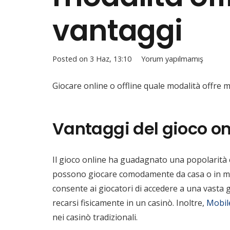
vantaggi
Posted on
3 Haz, 13:10
Yorum yapılmamış
Giocare online o offline quale modalità offre 
Vantaggi del gioco on
Il gioco online ha guadagnato una popolarità cr
possono giocare comodamente da casa o in mov
consente ai giocatori di accedere a una vasta 
recarsi fisicamente in un casinò. Inoltre,
Mobil
nei casinò tradizionali.