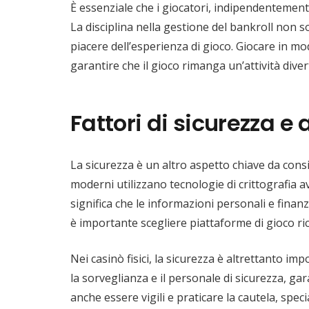
È essenziale che i giocatori, indipendentemente
La disciplina nella gestione del bankroll non s
piacere dell’esperienza di gioco. Giocare in 
garantire che il gioco rimanga un’attività diver
Fattori di sicurezza e 
La sicurezza è un altro aspetto chiave da consi
moderni utilizzano tecnologie di crittografia a
significa che le informazioni personali e finanz
è importante scegliere piattaforme di gioco ri
Nei casinò fisici, la sicurezza è altrettanto im
la sorveglianza e il personale di sicurezza, g
anche essere vigili e praticare la cautela, spe