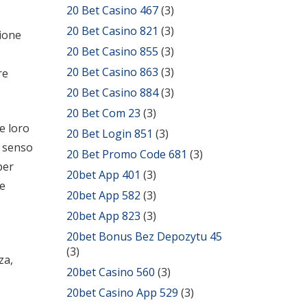
20 Bet Casino 467
(3)
20 Bet Casino 821
(3)
sione
20 Bet Casino 855
(3)
20 Bet Casino 863
(3)
re
20 Bet Casino 884
(3)
20 Bet Com 23
(3)
le loro
20 Bet Login 851
(3)
e senso
20 Bet Promo Code 681
(3)
per
20bet App 401
(3)
me
20bet App 582
(3)
20bet App 823
(3)
20bet Bonus Bez Depozytu 45
(3)
za,
20bet Casino 560
(3)
20bet Casino App 529
(3)