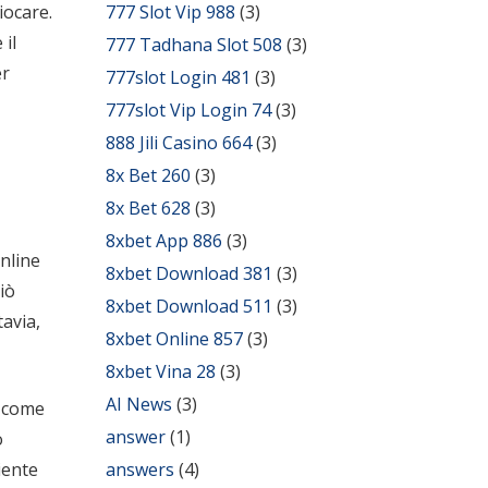
iocare.
777 Slot Vip 988
(3)
 il
777 Tadhana Slot 508
(3)
er
777slot Login 481
(3)
777slot Vip Login 74
(3)
888 Jili Casino 664
(3)
8x Bet 260
(3)
8x Bet 628
(3)
8xbet App 886
(3)
online
8xbet Download 381
(3)
iò
8xbet Download 511
(3)
tavia,
8xbet Online 857
(3)
8xbet Vina 28
(3)
AI News
(3)
, come
answer
(1)
o
iente
answers
(4)