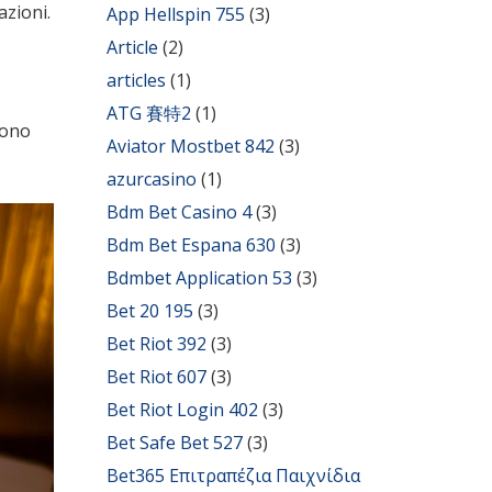
azioni.
App Hellspin 755
(3)
Article
(2)
articles
(1)
ATG 賽特2
(1)
sono
Aviator Mostbet 842
(3)
azurcasino
(1)
Bdm Bet Casino 4
(3)
Bdm Bet Espana 630
(3)
Bdmbet Application 53
(3)
Bet 20 195
(3)
Bet Riot 392
(3)
Bet Riot 607
(3)
Bet Riot Login 402
(3)
Bet Safe Bet 527
(3)
Bet365 Επιτραπέζια Παιχνίδια