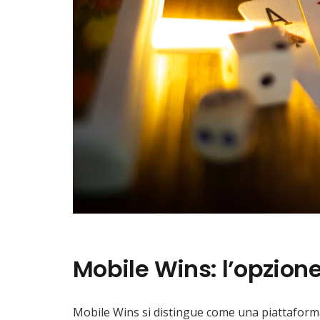
Mobile Wins: l’opzione
Mobile Wins si distingue come una piattaforma