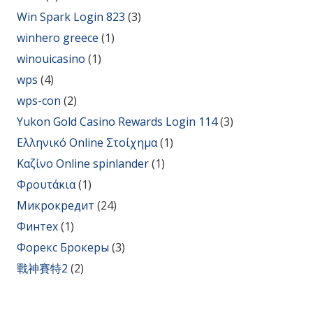
Win Spark Login 823
(3)
winhero greece
(1)
winouicasino
(1)
wps
(4)
wps-con
(2)
Yukon Gold Casino Rewards Login 114
(3)
Ελληνικό Online Στοίχημα
(1)
Καζίνο Online spinlander
(1)
Φρουτάκια
(1)
Микрокредит
(24)
Финтех
(1)
Форекс Брокеры
(3)
戰神賽特2
(2)