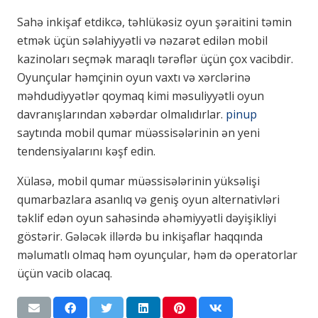
Sahə inkişaf etdikcə, təhlükəsiz oyun şəraitini təmin
etmək üçün səlahiyyətli və nəzarət edilən mobil
kazinoları seçmək maraqlı tərəflər üçün çox vacibdir.
Oyunçular həmçinin oyun vaxtı və xərclərinə
məhdudiyyətlər qoymaq kimi məsuliyyətli oyun
davranışlarından xəbərdar olmalıdırlar.
pinup
saytında mobil qumar müəssisələrinin ən yeni
tendensiyalarını kəşf edin.
Xülasə, mobil qumar müəssisələrinin yüksəlişi
qumarbazlara asanlıq və geniş oyun alternativləri
təklif edən oyun sahəsində əhəmiyyətli dəyişikliyi
göstərir. Gələcək illərdə bu inkişaflar haqqında
məlumatlı olmaq həm oyunçular, həm də operatorlar
üçün vacib olacaq.