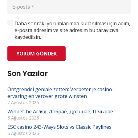
Daha sonraki yorumlarımda kullanılması için adım,
e-posta adresim ve site adresim bu tarayıcıya
kaydedilsin.
YORUM GÖNDER
Son Yazılar
Ontgrendel geniale zetten: Verbeter je casino-
ervaring en verover grote winsten
7 Ağustos 2026
Winbet-be Агляд: Добрае, Дрэннае, Шчырае
6 Ağustos 2026
ESC casino 243-Ways Slots vs Classic Paylines
6 Ağustos 2026