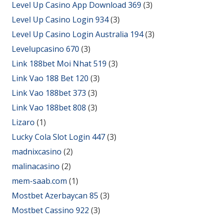
Level Up Casino App Download 369
(3)
Level Up Casino Login 934
(3)
Level Up Casino Login Australia 194
(3)
Levelupcasino 670
(3)
Link 188bet Moi Nhat 519
(3)
Link Vao 188 Bet 120
(3)
Link Vao 188bet 373
(3)
Link Vao 188bet 808
(3)
Lizaro
(1)
Lucky Cola Slot Login 447
(3)
madnixcasino
(2)
malinacasino
(2)
mem-saab.com
(1)
Mostbet Azerbaycan 85
(3)
Mostbet Cassino 922
(3)