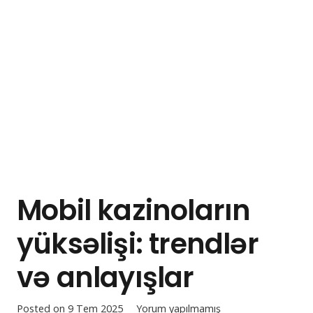
Mobil kazinoların
yüksəlişi: trendlər
və anlayışlar
Posted on
9 Tem 2025
Yorum yapılmamış