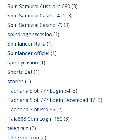
Spin Samurai Australia 690
(3)
Spin Samurai Casino 421
(3)
Spin Samurai Casino 79
(3)
spindragonscasino
(1)
Spinlander Italia
(1)
Spinlander officiel
(1)
spinnycasino
(1)
Sports Bet
(1)
stories
(1)
Tadhana Slot 777 Login 54
(3)
Tadhana Slot 777 Login Download 87
(3)
Tadhana Slot Pro 55
(2)
Tala888 Com Login 182
(3)
telegram
(2)
telegram-con
(2)