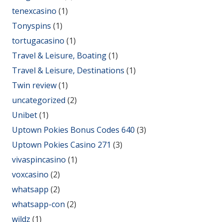
tenexcasino
(1)
Tonyspins
(1)
tortugacasino
(1)
Travel & Leisure, Boating
(1)
Travel & Leisure, Destinations
(1)
Twin review
(1)
uncategorized
(2)
Unibet
(1)
Uptown Pokies Bonus Codes 640
(3)
Uptown Pokies Casino 271
(3)
vivaspincasino
(1)
voxcasino
(2)
whatsapp
(2)
whatsapp-con
(2)
wildz
(1)