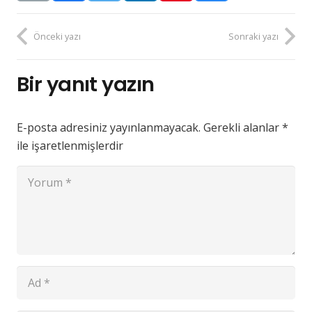
Önceki yazı
Sonraki yazı
Bir yanıt yazın
E-posta adresiniz yayınlanmayacak.
Gerekli alanlar
*
ile işaretlenmişlerdir