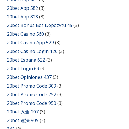
20bet App 582
(3)
20bet App 823
(3)
20bet Bonus Bez Depozytu 45
(3)
20bet Casino 560
(3)
20bet Casino App 529
(3)
20bet Casino Login 126
(3)
20bet Espana 622
(3)
20bet Login 69
(3)
20bet Opiniones 437
(3)
20bet Promo Code 309
(3)
20bet Promo Code 752
(3)
20bet Promo Code 950
(3)
20bet 入金 207
(3)
20bet 違法 909
(3)
342
(3)