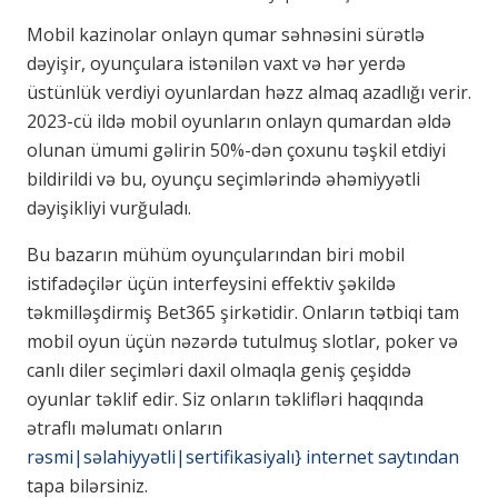
Mobil kazinolar onlayn qumar səhnəsini sürətlə
dəyişir, oyunçulara istənilən vaxt və hər yerdə
üstünlük verdiyi oyunlardan həzz almaq azadlığı verir.
2023-cü ildə mobil oyunların onlayn qumardan əldə
olunan ümumi gəlirin 50%-dən çoxunu təşkil etdiyi
bildirildi və bu, oyunçu seçimlərində əhəmiyyətli
dəyişikliyi vurğuladı.
Bu bazarın mühüm oyunçularından biri mobil
istifadəçilər üçün interfeysini effektiv şəkildə
təkmilləşdirmiş Bet365 şirkətidir. Onların tətbiqi tam
mobil oyun üçün nəzərdə tutulmuş slotlar, poker və
canlı diler seçimləri daxil olmaqla geniş çeşiddə
oyunlar təklif edir. Siz onların təklifləri haqqında
ətraflı məlumatı onların
rəsmi|səlahiyyətli|sertifikasiyalı} internet saytından
tapa bilərsiniz.