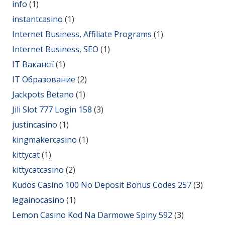
info
(1)
instantcasino
(1)
Internet Business, Affiliate Programs
(1)
Internet Business, SEO
(1)
IT Вакансії
(1)
IT Образование
(2)
Jackpots Betano
(1)
Jili Slot 777 Login 158
(3)
justincasino
(1)
kingmakercasino
(1)
kittycat
(1)
kittycatcasino
(2)
Kudos Casino 100 No Deposit Bonus Codes 257
(3)
legainocasino
(1)
Lemon Casino Kod Na Darmowe Spiny 592
(3)