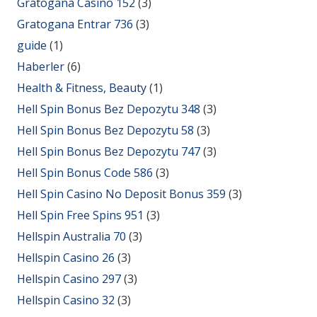
Gratogana Casino 152
(3)
Gratogana Entrar 736
(3)
guide
(1)
Haberler
(6)
Health & Fitness, Beauty
(1)
Hell Spin Bonus Bez Depozytu 348
(3)
Hell Spin Bonus Bez Depozytu 58
(3)
Hell Spin Bonus Bez Depozytu 747
(3)
Hell Spin Bonus Code 586
(3)
Hell Spin Casino No Deposit Bonus 359
(3)
Hell Spin Free Spins 951
(3)
Hellspin Australia 70
(3)
Hellspin Casino 26
(3)
Hellspin Casino 297
(3)
Hellspin Casino 32
(3)