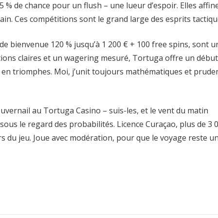
 % de chance pour un flush – une lueur d’espoir. Elles affin
main. Ces compétitions sont le grand large des esprits tactiq
e bienvenue 120 % jusqu’à 1 200 € + 100 free spins, sont u
ditions claires et un wagering mesuré, Tortuga offre un début
ux en triomphes. Moi, j’unit toujours mathématiques et prude
ouvernail au Tortuga Casino – suis-les, et le vent du matin
ne sous le regard des probabilités. Licence Curaçao, plus de 3 
rs du jeu. Joue avec modération, pour que le voyage reste u