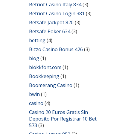
Betriot Casino Italy 834
(3)
Betriot Casino Login 381
(3)
Betsafe Jackpot 820
(3)
Betsafe Poker 634
(3)
betting
(4)
Bizzo Casino Bonus 426
(3)
blog
(1)
blokkfont.com
(1)
Bookkeeping
(1)
Boomerang Casino
(1)
bwin
(1)
casino
(4)
Casino 20 Euros Gratis Sin
Deposito Por Registrar 10 Bet
573
(3)