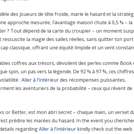
le des joueurs de tête froide, marie le hasard et la stratég
une approche mesurée, l’avantage maison chute à 0,5 % – la
rester ? Tout dépend de la carte du croupier – un moment su
ct ressuscite la magie des salles réelles, sans quitter ton port
cap classique, offrant une équité limpide et un vent constan
bles coffres aux trésors, dévoilent des perles comme Book 
 spin, un pas vers la légende. De 92 % à 97 %, ces chiffres
latilité :
Aller à l’intérieur
des récompenses puissantes,
ment les aventuriers de la probabilité – ceux qui rêvent de
s or Better, est mon abri secret – chaque main, un verset d
’est prédire les marées du hasard. In the event you cherishe
 details regarding
Aller à l’intérieur
kindly check out the web