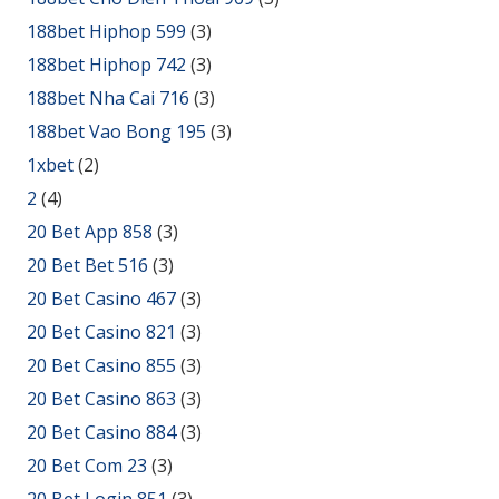
188bet Hiphop 599
(3)
188bet Hiphop 742
(3)
188bet Nha Cai 716
(3)
188bet Vao Bong 195
(3)
1xbet
(2)
2
(4)
20 Bet App 858
(3)
20 Bet Bet 516
(3)
20 Bet Casino 467
(3)
20 Bet Casino 821
(3)
20 Bet Casino 855
(3)
20 Bet Casino 863
(3)
20 Bet Casino 884
(3)
20 Bet Com 23
(3)
20 Bet Login 851
(3)