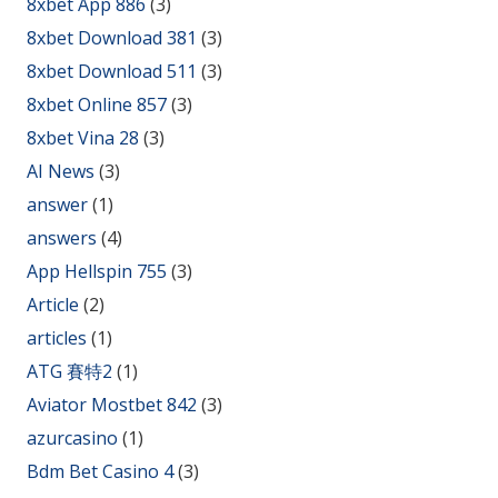
8xbet App 886
(3)
8xbet Download 381
(3)
8xbet Download 511
(3)
8xbet Online 857
(3)
8xbet Vina 28
(3)
AI News
(3)
answer
(1)
answers
(4)
App Hellspin 755
(3)
Article
(2)
articles
(1)
ATG 賽特2
(1)
Aviator Mostbet 842
(3)
azurcasino
(1)
Bdm Bet Casino 4
(3)