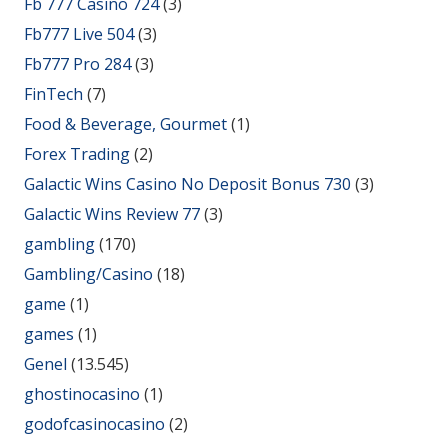
Fb 777 Casino 724
(3)
Fb777 Live 504
(3)
Fb777 Pro 284
(3)
FinTech
(7)
Food & Beverage, Gourmet
(1)
Forex Trading
(2)
Galactic Wins Casino No Deposit Bonus 730
(3)
Galactic Wins Review 77
(3)
gambling
(170)
Gambling/Casino
(18)
game
(1)
games
(1)
Genel
(13.545)
ghostinocasino
(1)
godofcasinocasino
(2)