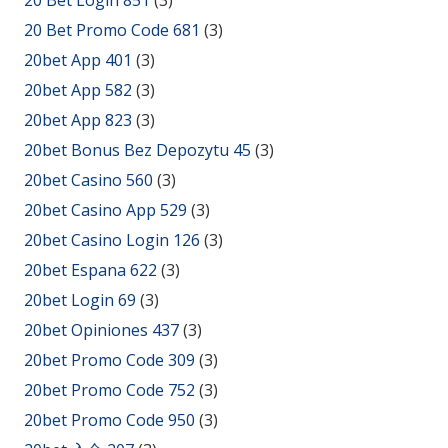
20 Bet Promo Code 681
(3)
20bet App 401
(3)
20bet App 582
(3)
20bet App 823
(3)
20bet Bonus Bez Depozytu 45
(3)
20bet Casino 560
(3)
20bet Casino App 529
(3)
20bet Casino Login 126
(3)
20bet Espana 622
(3)
20bet Login 69
(3)
20bet Opiniones 437
(3)
20bet Promo Code 309
(3)
20bet Promo Code 752
(3)
20bet Promo Code 950
(3)