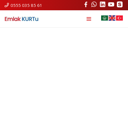
0555 035 85 61