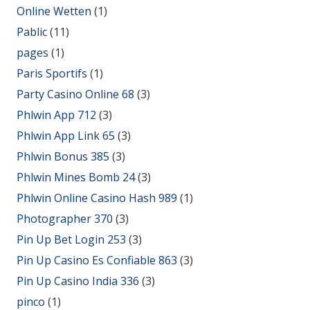
Online Wetten
(1)
Pablic
(11)
pages
(1)
Paris Sportifs
(1)
Party Casino Online 68
(3)
Phlwin App 712
(3)
Phlwin App Link 65
(3)
Phlwin Bonus 385
(3)
Phlwin Mines Bomb 24
(3)
Phlwin Online Casino Hash 989
(1)
Photographer 370
(3)
Pin Up Bet Login 253
(3)
Pin Up Casino Es Confiable 863
(3)
Pin Up Casino India 336
(3)
pinco
(1)