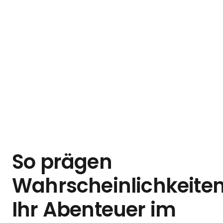
So prägen
Wahrscheinlichkeite
Ihr Abenteuer im