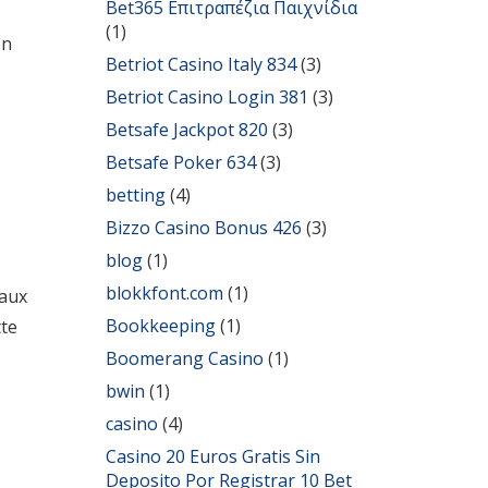
Bet365 Επιτραπέζια Παιχνίδια
(1)
en
Betriot Casino Italy 834
(3)
Betriot Casino Login 381
(3)
Betsafe Jackpot 820
(3)
Betsafe Poker 634
(3)
betting
(4)
Bizzo Casino Bonus 426
(3)
blog
(1)
blokkfont.com
(1)
 aux
Bookkeeping
(1)
tte
Boomerang Casino
(1)
bwin
(1)
casino
(4)
Casino 20 Euros Gratis Sin
Deposito Por Registrar 10 Bet