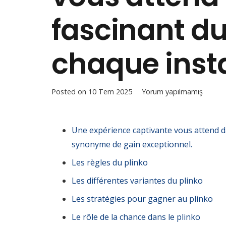
fascinant du
chaque insta
Posted on
10 Tem 2025
Yorum yapılmamış
Une expérience captivante vous attend d
synonyme de gain exceptionnel.
Les règles du plinko
Les différentes variantes du plinko
Les stratégies pour gagner au plinko
Le rôle de la chance dans le plinko