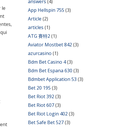
answers
(4)
 le
App Hellspin 755
(3)
nt
Article
(2)
entes,
articles
(1)
 qui
ATG 賽特2
(1)
Aviator Mostbet 842
(3)
azurcasino
(1)
Bdm Bet Casino 4
(3)
Bdm Bet Espana 630
(3)
Bdmbet Application 53
(3)
Bet 20 195
(3)
Bet Riot 392
(3)
t
Bet Riot 607
(3)
Bet Riot Login 402
(3)
Bet Safe Bet 527
(3)
bent