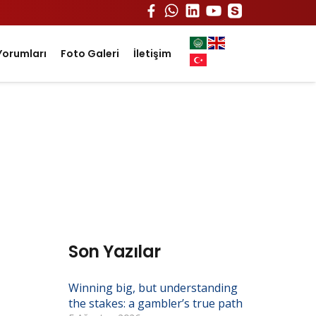
Yorumları
Foto Galeri
İletişim
Son Yazılar
Winning big, but understanding
the stakes: a gambler’s true path