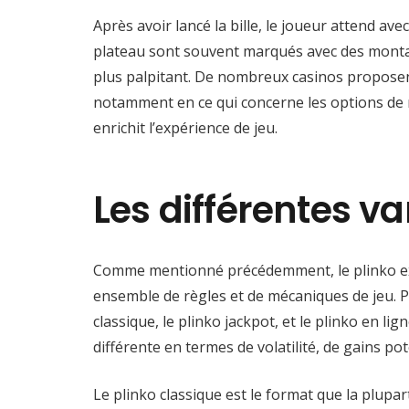
Après avoir lancé la bille, le joueur attend ave
plateau sont souvent marqués avec des montan
plus palpitant. De nombreux casinos proposent
notamment en ce qui concerne les options de m
enrichit l’expérience de jeu.
Les différentes va
Comme mentionné précédemment, le plinko exi
ensemble de règles et de mécaniques de jeu. Pa
classique, le plinko jackpot, et le plinko en l
différente en termes de volatilité, de gains po
Le plinko classique est le format que la plupa