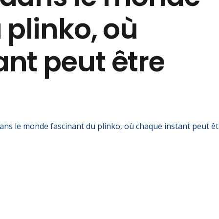
 plinko, où
nt peut être
ans le monde fascinant du plinko, où chaque instant peut êt