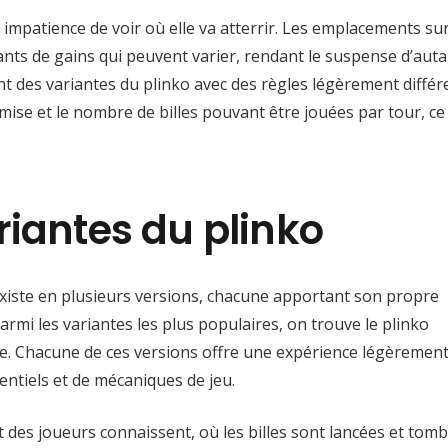
c impatience de voir où elle va atterrir. Les emplacements sur
ts de gains qui peuvent varier, rendant le suspense d’auta
 des variantes du plinko avec des règles légèrement différ
ise et le nombre de billes pouvant être jouées par tour, ce
riantes du plinko
ste en plusieurs versions, chacune apportant son propre
rmi les variantes les plus populaires, on trouve le plinko
igne. Chacune de ces versions offre une expérience légèremen
tentiels et de mécaniques de jeu.
rt des joueurs connaissent, où les billes sont lancées et tom