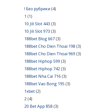
! Без рубрики
(4)
1
(1)
10 Jili Slot 443
(3)
10 Jili Slot 973
(3)
188bet Blog 667
(3)
188bet Cho Dien Thoai 198
(3)
188bet Cho Dien Thoai 969
(3)
188bet Hiphop 599
(3)
188bet Hiphop 742
(3)
188bet Nha Cai 716
(3)
188bet Vao Bong 195
(3)
1xbet
(2)
2
(4)
20 Bet App 858
(3)