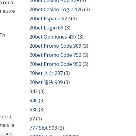
20bet Casino App 529
(3)
n ou à
20bet Casino Login 126
(3)
e autre
20bet Espana 622
(3)
20bet Login 69
(3)
 En
20bet Opiniones 437
(3)
20bet Promo Code 309
(3)
20bet Promo Code 752
(3)
20bet Promo Code 950
(3)
20bet 入金 207
(3)
20bet 違法 909
(3)
342
(3)
440
(3)
630
(3)
abord,
67
(1)
mais le
777 Slot 903
(3)
posée,